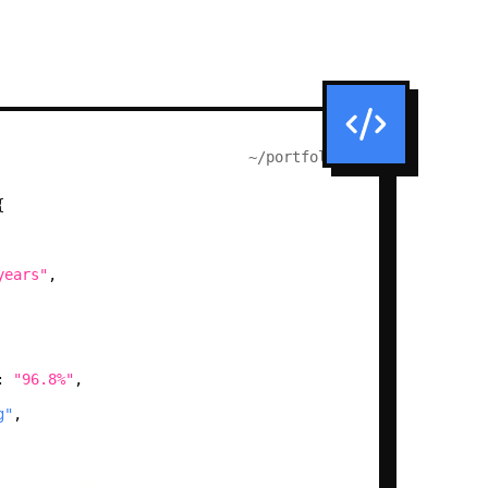
~/portfolio
{
years"
,
:
"96.8%"
,
g"
,