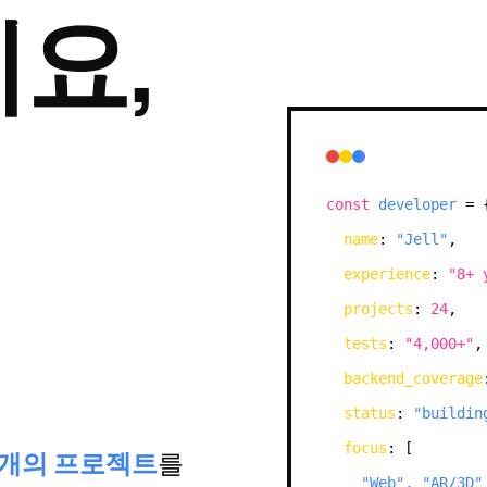
요,
const
developer
=
name
:
"Jell"
,
experience
:
"8+ 
projects
:
24
,
tests
:
"4,000+"
,
backend_coverage
status
:
"buildin
focus
: [
4개의 프로젝트
를
"Web", "AR/3D"